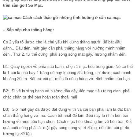
trên sân golf Sa Mạc.
–
Sắp xếp cho thẳng hàng:
Có 2 yếu tố được cho là chủ yếu khi đứng thẳng người để bắt đầu
đánh…Đàu tiên, mặt gậy cần phải thẳng hàng với hướng mình nhắm
đến.. Thứ 2, tư thế đứng phải song song măt gậy/ hướng nhắm đến.
B1: Quay người về phía sau banh, chọn 1 mục tiêu trung gian. Nó có thể
là 1 cái lá nhỏ hay 1 trảng cỏ hay khoảng đất trống, chỉ được cách banh
khoảng 20cm. Bất cứ cái gì, miễn là cùng hàng với đích nhắm của bạn.
B2: Đi về hướng banh và hướng đầu gậy đến mục tiêu trung gian, phải
chắc chắn tư thế bạn hoàn toàn thoải mái
B3: Giờ mặt gậy đã được đặt đúng vị trí và cái bạn phải làm là đặt bàn
chân thẳng hàng với nó. Cách tốt nhất để làm điều này là nhìn bên trái
hướng về mục tiêu bạn chọn. Cách mục tiêu khoảng 5m về bên trái. Kết
quả cuối cùng phải là: mặt gậy song song vị trí đứng, nên tìm cái gì đó
tương tự để tập.