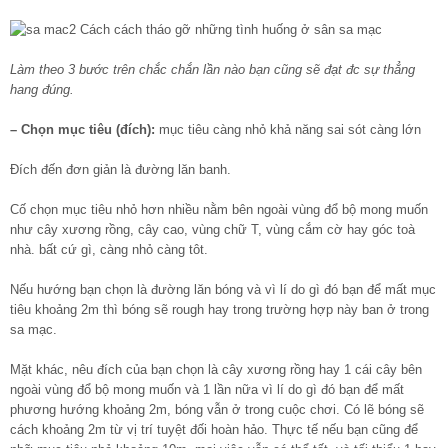
Làm theo 3 bước trên chắc chắn lần nào bạn cũng sẽ đạt đc sự thẳng
hang đúng.
– Chọn mục tiêu (đích):
mục tiêu càng nhỏ khả năng sai sót càng lớn
Đích đến đơn giản là đường lăn banh.
Cố chọn mục tiêu nhỏ hơn nhiều nằm bên ngoài vùng đổ bộ mong muốn
như cây xương rồng, cây cao, vùng chữ T, vùng cắm cờ hay góc toà
nhà. bất cứ gì, càng nhỏ càng tôt.
Nếu hướng bạn chọn là đường lăn bóng và vì lí do gì đó bạn để mất mục
tiêu khoảng 2m thì bóng sẽ rough hay trong trường hợp này ban ở trong
sa mạc.
Mặt khác, nêu đích của bạn chọn là cây xương rồng hay 1 cái cây bên
ngoài vùng đổ bộ mong muốn và 1 lần nữa vì lí do gì đó bạn để mất
phương hướng khoảng 2m, bóng vẫn ở trong cuộc chơi. Có lẽ bóng sẽ
cách khoảng 2m từ vị trí tuyệt đối hoàn hảo. Thực tế nếu bạn cũng để