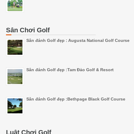
Sân Chơi Golf
Sân đánh Golf đẹp : Augusta National Golf Course
Sân đánh Golf đẹp :Tam Đảo Golf & Resort
Sân đánh Golf đẹp :Bethpage Black Golf Course
Luật Chơi Golf