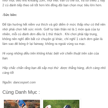
nhỡ mục tiêu nhỏ khoảng 10m, mọi việc vẫn có thể tốt, và tối thiểu 1 hay
2 cú đánh tiếp theo sẽ tốt hơn khi đồng đội bạn chọn mục tiêu lớn hơn.
-Sức bền:
Để tận hưởng hết niềm vui thích và giữ điểm ở mức thấp như có thể nên
nhớ phải chơi hết sức mình. Golf tự bản thân nó là 1 món quà của tự
nhiên, mỗi cú đánh đơn đều là 1 thử thách . Khi chơi phải tập trung,
không nên nghĩ đến bất cứ chuyện gì khác, chỉ nghĩ 1 cách đơn giản là
làm sao đê bóng ở lại fairway, không ra ngoài vùng sa mạc.
Hi vọng những điều trên không khác biệt với chiến thuật trên sân của
bạn.
Hãy chắc chắn rằng bạn đã sắp mọi thứ được thẳng hàng, đích càng nhỏ
càng tốt
Nguồn: dancosport.com
Cùng Danh Mục :