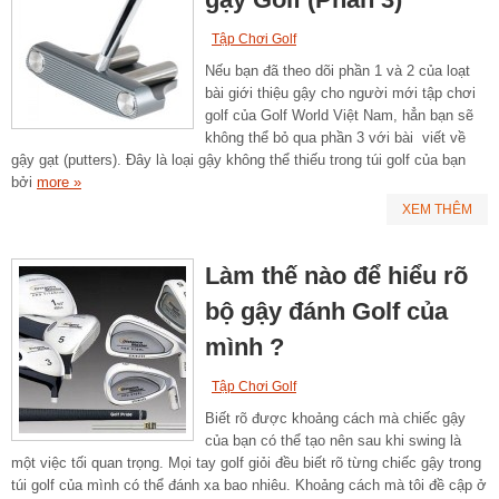
Tập Chơi Golf
Nếu bạn đã theo dõi phần 1 và 2 của loạt
bài giới thiệu gậy cho người mới tập chơi
golf của Golf World Việt Nam, hẳn bạn sẽ
không thể bỏ qua phần 3 với bài viết về
gậy gạt (putters). Đây là loại gậy không thể thiếu trong túi golf của bạn
bởi
more »
XEM THÊM
Làm thế nào để hiểu rõ
bộ gậy đánh Golf của
mình ?
Tập Chơi Golf
Biết rõ được khoảng cách mà chiếc gậy
của bạn có thể tạo nên sau khi swing là
một việc tối quan trọng. Mọi tay golf giỏi đều biết rõ từng chiếc gậy trong
túi golf của mình có thể đánh xa bao nhiêu. Khoảng cách mà tôi đề cập ở