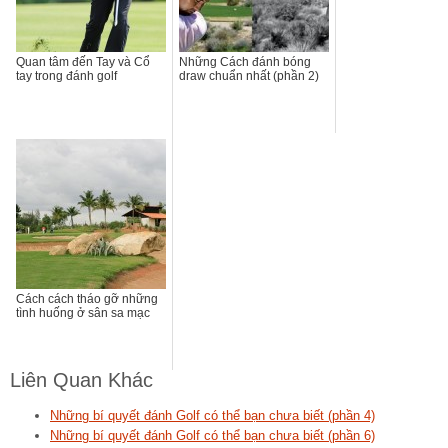
Quan tâm đến Tay và Cổ
Những Cách đánh bóng
tay trong đánh golf
draw chuẩn nhất (phần 2)
Cách cách tháo gỡ những
tình huống ở sân sa mạc
Liên Quan Khác
Những bí quyết đánh Golf có thể bạn chưa biết (phần 4)
Những bí quyết đánh Golf có thể bạn chưa biết (phần 6)