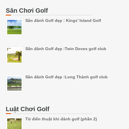
Sân Chơi Golf
Sân đánh Golf đẹp : Kings’ Island Golf
Sân đánh Golf đẹp :Twin Doves golf club
Sân đánh Golf đẹp :Long Thành golf club
Luật Chơi Golf
Từ điển thuật khi đánh golf (phần 2)