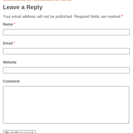
Leave a Reply
Your email address will not be published.
Required fields are marked
*
Name
*
Email
*
Website
Comment