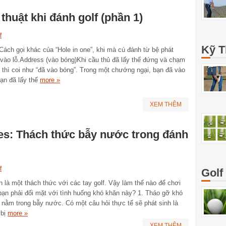
thuật khi đánh golf (phần 1)
f
Kỹ T
Cách gọi khác của “Hole in one”, khi mà cú đánh từ bệ phát
 vào lỗ.Address (vào bóng)Khi cầu thủ đã lấy thế đứng và chạm
 thì coi như “đã vào bóng”. Trong một chướng ngại, bạn đã vào
ạn đã lấy thế
more »
XEM THÊM
les: Thách thức bẫy nước trong đánh
f
Golf
 là một thách thức với các tay golf. Vậy làm thế nào để chơi
 bạn phải đối mặt với tình huống khó khăn này? 1. Tháo gỡ khó
 nằm trong bẫy nước. Có một câu hỏi thực tế sẽ phát sinh là
 bị
more »
XEM THÊM